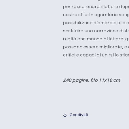
per rasserenare il lettore do
nostro stile. In ogni storia v
possibili zone d’ombra di ciò 
sostituire una narrazione disto
realtà che manca al lettore: 
possano essere migliorate, e c
critici e capaci di unirsi lo st
240 pagine, f.to 11x18 cm
Condividi