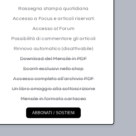
Rassegna stampa quotidiana
Accesso a Focus e articoli riservati
Accesso al Forum
Possibilità di commentare gli articoli
Rinnovo automatico (disattivabile)
Download del Mensile in PDF
Sconti esclusivi nello shop
Accesso completo all’archivio PDF
Un libro omaggio alla sottoscrizione
Mensile in formato cartaceo
ABBONATI / SOSTIENI