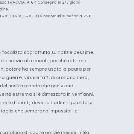
esso
TRACCIATA
€ 4 Consegna in 2/3 giorni
rdine
TRACCIATA GRATUITA
per ordini superiori a 25 €
si focalizza soprattutto su notizie pessime.
le notizie allarmanti, perché attirano
ogni potere ha sempre usato la paura per
o a guerre, virus e fatti di cronaca nera,
a del nostro mondo che non viene
vertà estrema si è dimezzata in vent’anni,
 e di diritti, dove i cittadini - quando si
taglie che sembrano impossibili e
 catalogo di buone notizie messe in fila