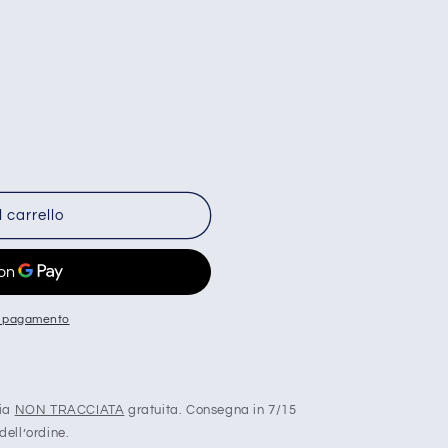
 carrello
di pagamento
ria
NON TRACCIATA
gratuita. Consegna in 7/15
dell’ordine.