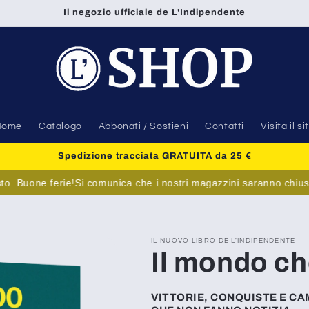
Il negozio ufficiale de L'Indipendente
Home
Catalogo
Abbonati / Sostieni
Contatti
Visita il si
Spedizione tracciata GRATUITA da 25 €
uone ferie!
Si comunica che i nostri magazzini saranno chiusi dall’8
IL NUOVO LIBRO DE L'INDIPENDENTE
Il mondo ch
VITTORIE, CONQUISTE E CA