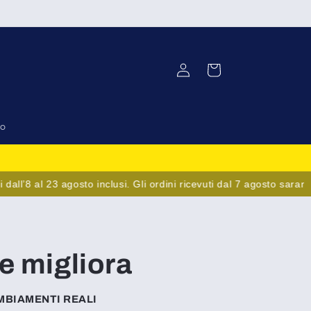
Accedi
Carrello
to
 al 23 agosto inclusi. Gli ordini ricevuti dal 7 agosto saranno spe
e migliora
MBIAMENTI REALI