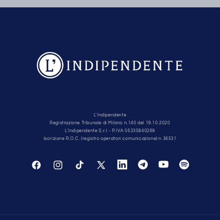
L'Indipendente
Registrazione Tribunale di Milano n.140 del 19.10.2020
L'Indipendente S.r.l.- P.IVA 05335840269
Iscrizione R.O.C. (registro operatori comunicazione) n.36531
Pinterest
Snapchat
Tumblr
Vimeo
Facebook
Instagram
TikTok
X
(Twitter)