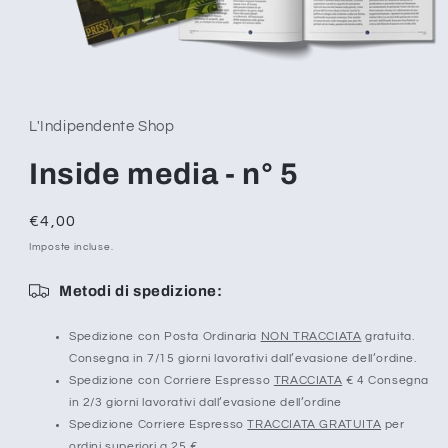
Apri
contenuti
multimediali
1
L'Indipendente Shop
in
finestra
modale
Inside media - n° 5
Prezzo
€4,00
di
Imposte incluse.
listino
Metodi di spedizione:
Spedizione con Posta Ordinaria
NON TRACCIATA
gratuita.
Consegna in 7/15 giorni lavorativi dall’evasione dell’ordine.
Spedizione con Corriere Espresso
TRACCIATA
€ 4 Consegna
in 2/3 giorni lavorativi dall’evasione dell’ordine
Spedizione Corriere Espresso
TRACCIATA GRATUITA
per
ordini superiori a 25 €