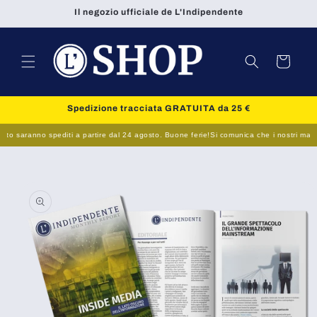
Vai
Il negozio ufficiale de L'Indipendente
direttamente
ai contenuti
Carrello
Spedizione tracciata GRATUITA da 25 €
sto saranno spediti a partire dal 24 agosto. Buone ferie!
Si comunica che i nostri magazzi
Passa alle
informazioni
sul prodotto