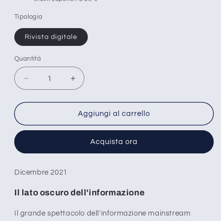
Tipologia
Rivista digitale
Quantità
Diminuisci
Aumenta
quantità
quantità
per
per
Inside
Inside
Aggiungi al carrello
media
media
-
-
Acquista ora
n°
n°
5
5
Dicembre 2021
Il lato oscuro dell'informazione
Il grande spettacolo dell'informazione mainstream