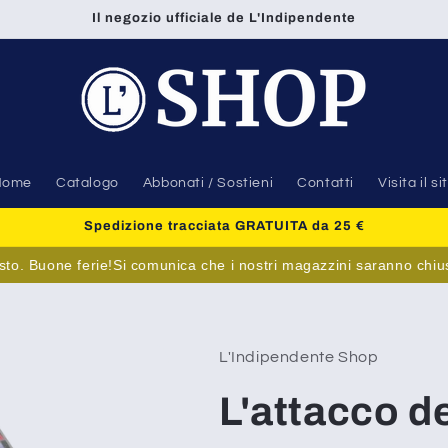
Il negozio ufficiale de L'Indipendente
Home
Catalogo
Abbonati / Sostieni
Contatti
Visita il si
Spedizione tracciata GRATUITA da 25 €
 Buone ferie!
Si comunica che i nostri magazzini saranno chiusi dall
L'Indipendente Shop
L'attacco d