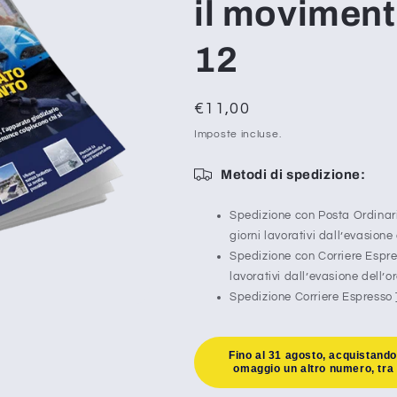
il moviment
12
Prezzo
€11,00
di
Imposte incluse.
listino
Metodi di spedizione:
Spedizione con Posta Ordina
giorni lavorativi dall’evasione 
Spedizione con Corriere Espr
lavorativi dall’evasione dell’o
Spedizione Corriere Espresso
Fino al 31 agosto, acquistand
omaggio un altro numero, tra q