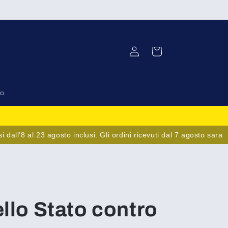
Accedi
Carrello
to
’8 al 23 agosto inclusi. Gli ordini ricevuti dal 7 agosto saranno s
ello Stato contro