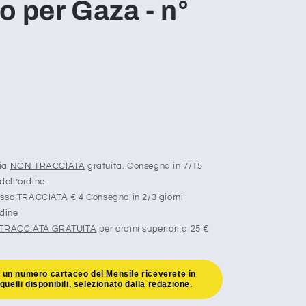
o per Gaza - n°
ria
NON TRACCIATA
gratuita. Consegna in 7/15
dell’ordine.
esso
TRACCIATA
€ 4 Consegna in 2/3 giorni
rdine
TRACCIATA GRATUITA
per ordini superiori a 25 €
o un numero cartaceo del Mensile riceverete in
uelli disponibili, selezionato dalla redazione.