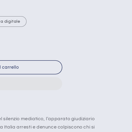
ta digitale
o
 carrello
l silenzio mediatico, l’apparato giudiziario
ta Italia arresti e denunce colpiscono chi si