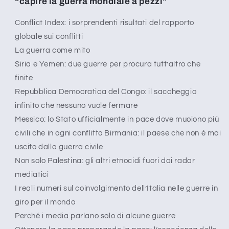
“capire la guerra mondiale a pezzi”
35
35
Conflict Index: i sorprendenti risultati del rapporto
globale sui conflitti
La guerra come mito
Siria e Yemen: due guerre per procura tutt’altro che
finite
Repubblica Democratica del Congo: il saccheggio
infinito che nessuno vuole fermare
Messico: lo Stato ufficialmente in pace dove muoiono più
civili che in ogni conflitto Birmania: il paese che non è mai
uscito dalla guerra civile
Non solo Palestina: gli altri etnocidi fuori dai radar
mediatici
I reali numeri sul coinvolgimento dell’Italia nelle guerre in
giro per il mondo
Perché i media parlano solo di alcune guerre