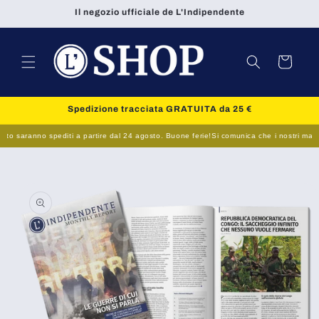
Vai
Il negozio ufficiale de L'Indipendente
direttamente
ai contenuti
Carrello
Spedizione tracciata GRATUITA da 25 €
to saranno spediti a partire dal 24 agosto. Buone ferie!
Si comunica che i nostri magazzi
Passa alle
informazioni
sul prodotto