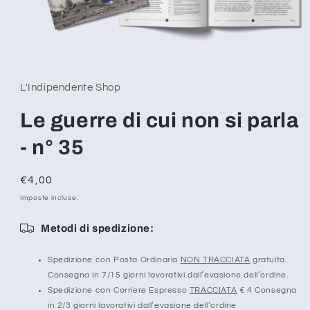
Apri
contenuti
multimediali
1
L'Indipendente Shop
in
finestra
modale
Le guerre di cui non si parla
- n° 35
Prezzo
€4,00
di
Imposte incluse.
listino
Metodi di spedizione:
Spedizione con Posta Ordinaria
NON TRACCIATA
gratuita.
Consegna in 7/15 giorni lavorativi dall’evasione dell’ordine.
Spedizione con Corriere Espresso
TRACCIATA
€ 4 Consegna
in 2/3 giorni lavorativi dall’evasione dell’ordine