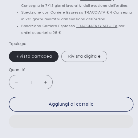
Consegna in 7/15 giorni lavorativi dall’evasione dell’ordine.
Spedizione con Corriere Espresso
TRACCIATA
€ 4 Consegna
in 2/3 giorni lavorativi dall’evasione dell’ordine
Spedizione Corriere Espresso
TRACCIATA GRATUITA
per
ordini superiori a 25 €
Tipologia
Rivista cartacea
Rivista digitale
Quantità
Diminuisci
Aumenta
quantità
quantità
per
per
Semi
Semi
Aggiungi al carrello
di
di
libertà
libertà
-
-
n°
n°
13
13