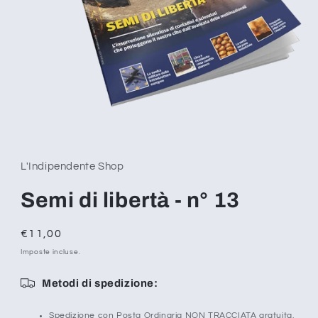
Apri
contenuti
multimediali
1
L'Indipendente Shop
in
finestra
modale
Semi di libertà - n° 13
Prezzo
€11,00
di
Imposte incluse.
listino
Metodi di spedizione:
Spedizione con Posta Ordinaria
NON TRACCIATA
gratuita.