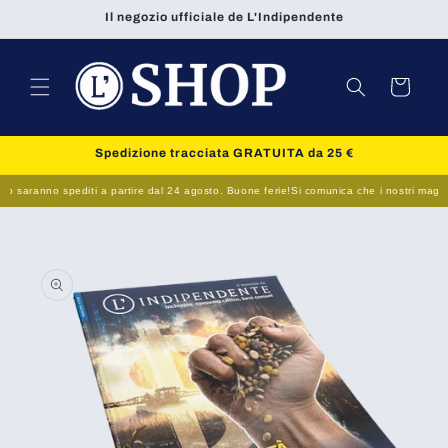
Vai
Il negozio ufficiale de L'Indipendente
direttamente
ai contenuti
Carrello
Spedizione tracciata GRATUITA da 25 €
o saranno spediti a partire dal 24 agosto. Buone ferie!
Si comunica che i nostri magazzin
Passa alle
informazioni
sul prodotto