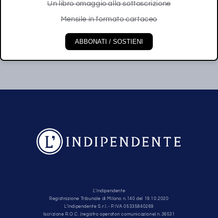
Un libro omaggio alla sottoscrizione
Mensile in formato cartaceo
ABBONATI / SOSTIENI
L'Indipendente
Registrazione Tribunale di Milano n.140 del 19.10.2020
L'Indipendente S.r.l.- P.IVA 05335840269
Iscrizione R.O.C. (registro operatori comunicazione) n.36531