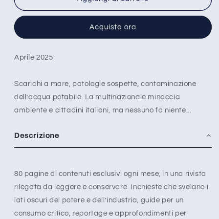
la
la
fabbrica
fabbrica
Acquista ora
dei
dei
veleni
veleni
-
-
Aprile 2025
n°
n°
3
3
Scarichi a mare, patologie sospette, contaminazione
dell’acqua potabile. La multinazionale minaccia
ambiente e cittadini italiani, ma nessuno fa niente...
Descrizione
80 pagine di contenuti esclusivi ogni mese, in una rivista
rilegata da leggere e conservare. Inchieste che svelano i
lati oscuri del potere e dell’industria, guide per un
consumo critico, reportage e approfondimenti per