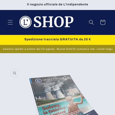
Vai
Il negozio ufficiale de L'Indipendente
direttamente
ai contenuti
Carrello
Spedizione tracciata GRATUITA da 25 €
 saranno spediti a partire dal 24 agosto. Buone ferie!
Si comunica che i nostri magazzini 
Passa alle
informazioni
sul prodotto