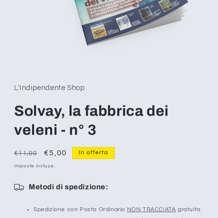
Apri
contenuti
multimediali
1
L'Indipendente Shop
in
finestra
modale
Solvay, la fabbrica dei
veleni - n° 3
Prezzo
Prezzo
€5,00
In offerta
€11,00
di
scontato
Imposte incluse.
listino
Metodi di spedizione:
Spedizione con Posta Ordinaria
NON TRACCIATA
gratuita.