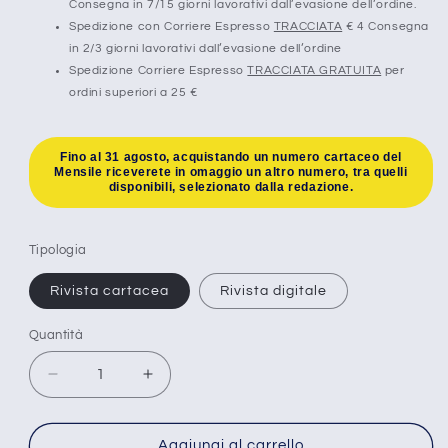
Consegna in 7/15 giorni lavorativi dall’evasione dell’ordine.
Spedizione con Corriere Espresso
TRACCIATA
€ 4 Consegna
in 2/3 giorni lavorativi dall’evasione dell’ordine
Spedizione Corriere Espresso
TRACCIATA GRATUITA
per
ordini superiori a 25 €
Fino al 31 agosto, acquistando un numero cartaceo del
Mensile riceverete in omaggio un altro numero, tra quelli
disponibili, selezionato dalla redazione.
Tipologia
Rivista cartacea
Rivista digitale
Quantità
Diminuisci
Aumenta
quantità
quantità
per
per
Solvay,
Solvay,
Aggiungi al carrello