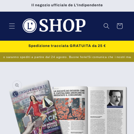
Vai
Il negozio ufficiale de L'Indipendente
direttamente
ai contenuti
Carrello
Spedizione tracciata GRATUITA da 25 €
to saranno spediti a partire dal 24 agosto. Buone ferie!
Si comunica che i nostri magazzin
Passa alle
informazioni
sul prodotto