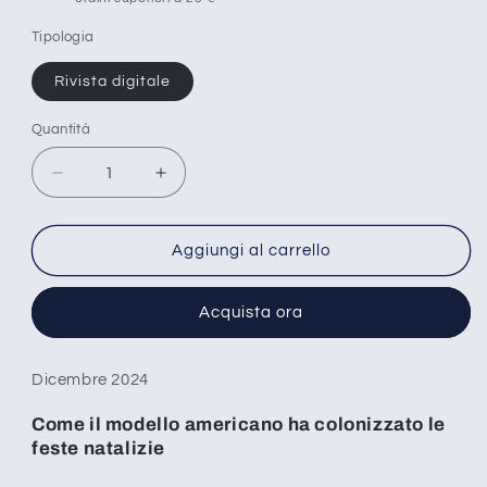
Tipologia
Rivista digitale
Quantità
Diminuisci
Aumenta
quantità
quantità
per
per
Un
Un
Aggiungi al carrello
mondo
mondo
di
di
Acquista ora
cose
cose
-
-
n°
n°
Dicembre 2024
41
41
Come il modello americano ha colonizzato le
feste natalizie