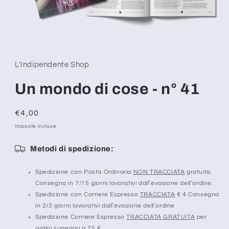
Apri
contenuti
multimediali
1
L'Indipendente Shop
in
finestra
modale
Un mondo di cose - n° 41
Prezzo
€4,00
di
Imposte incluse.
listino
Metodi di spedizione:
Spedizione con Posta Ordinaria
NON TRACCIATA
gratuita.
Consegna in 7/15 giorni lavorativi dall’evasione dell’ordine.
Spedizione con Corriere Espresso
TRACCIATA
€ 4 Consegna
in 2/3 giorni lavorativi dall’evasione dell’ordine
Spedizione Corriere Espresso
TRACCIATA GRATUITA
per
ordini superiori a 25 €