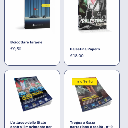
i
o
n
e
Boicottare Israele
€9,50
Palestina Papers
:
€18,00
In offerta
L'attacco dello Stato
Tregua a Gaza:
contro il movimento per
narrazione e realtà - n° 9