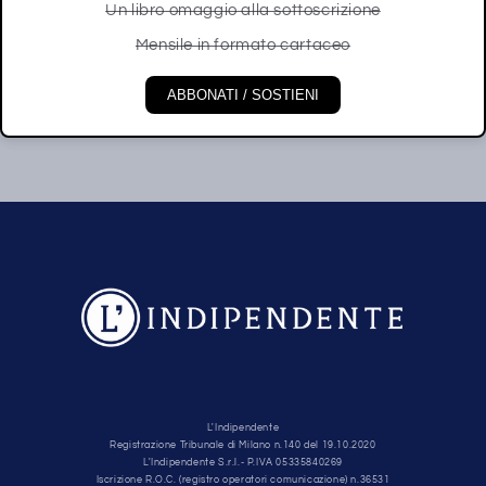
Un libro omaggio alla sottoscrizione
Mensile in formato cartaceo
ABBONATI / SOSTIENI
L'Indipendente
Registrazione Tribunale di Milano n.140 del 19.10.2020
L'Indipendente S.r.l.- P.IVA 05335840269
Iscrizione R.O.C. (registro operatori comunicazione) n.36531