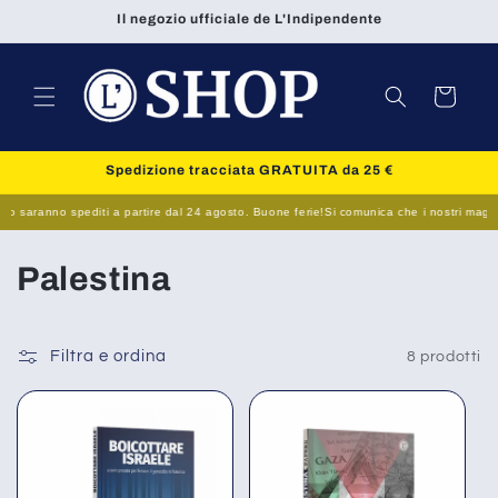
Vai
Il negozio ufficiale de L'Indipendente
direttamente
ai contenuti
Carrello
Spedizione tracciata GRATUITA da 25 €
to saranno spediti a partire dal 24 agosto. Buone ferie!
Si comunica che i nostri magazzin
C
Palestina
o
l
Filtra e ordina
8 prodotti
l
e
z